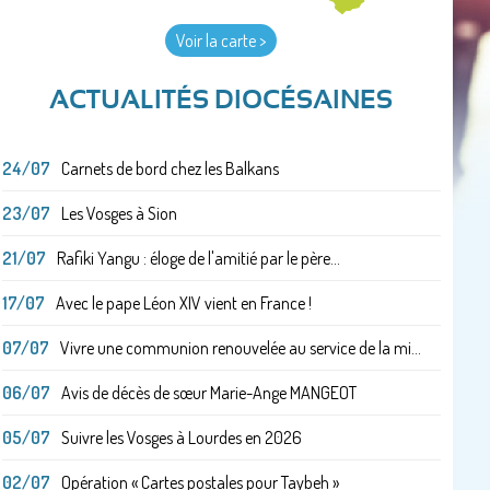
Voir la carte >
ACTUALITÉS DIOCÉSAINES
24/07
Carnets de bord chez les Balkans
23/07
Les Vosges à Sion
21/07
Rafiki Yangu : éloge de l'amitié par le père...
17/07
Avec le pape Léon XIV vient en France !
07/07
Vivre une communion renouvelée au service de la mi...
06/07
Avis de décès de sœur Marie-Ange MANGEOT
05/07
Suivre les Vosges à Lourdes en 2026
02/07
Opération « Cartes postales pour Taybeh »