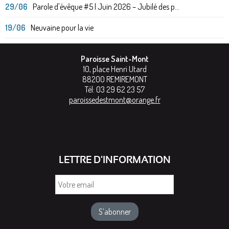
29/06
Parole d'évêque #5 | Juin 2026 – Jubilé des p...
19/06
Neuvaine pour la vie
Paroisse Saint-Mont
10, place Henri Utard
88200
REMIREMONT
Tél:
03 29 62 23 57
paroissedestmont@orange.fr
LETTRE D'INFORMATION
Votre
email