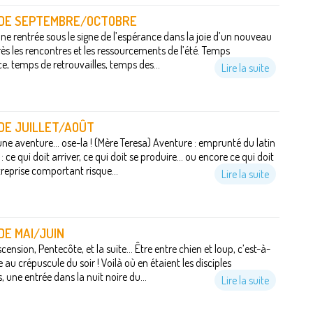
O DE SEPTEMBRE/OCTOBRE
Une rentrée sous le signe de l’espérance dans la joie d’un nouveau
ès les rencontres et les ressourcements de l’été. Temps
e, temps de retrouvailles, temps des...
Lire la suite
 DE JUILLET/AOÛT
 une aventure... ose-la ! (Mère Teresa) Aventure : emprunté du latin
 ce qui doit arriver, ce qui doit se produire... ou encore ce qui doit
treprise comportant risque...
Lire la suite
 DE MAI/JUIN
ension, Pentecôte, et la suite... Être entre chien et loup, c’est-à-
e au crépuscule du soir ! Voilà où en étaient les disciples
une entrée dans la nuit noire du...
Lire la suite