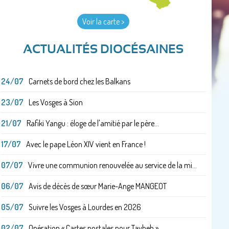
Voir la carte >
ACTUALITÉS DIOCÉSAINES
24/07
Carnets de bord chez les Balkans
23/07
Les Vosges à Sion
21/07
Rafiki Yangu : éloge de l'amitié par le père...
17/07
Avec le pape Léon XIV vient en France !
07/07
Vivre une communion renouvelée au service de la mi...
06/07
Avis de décès de sœur Marie-Ange MANGEOT
05/07
Suivre les Vosges à Lourdes en 2026
02/07
Opération « Cartes postales pour Taybeh »