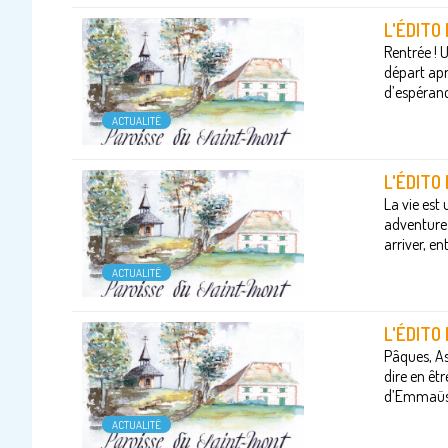
L'ÉDIT
Rentrée ! 
départ apr
d’espéranc
ACTUALITÉ
L'ÉDITO
La vie est
adventure :
arriver, en
ACTUALITÉ
L'ÉDITO
Pâques, Asc
dire en êtr
d’Emmaüs, 
ACTUALITÉ