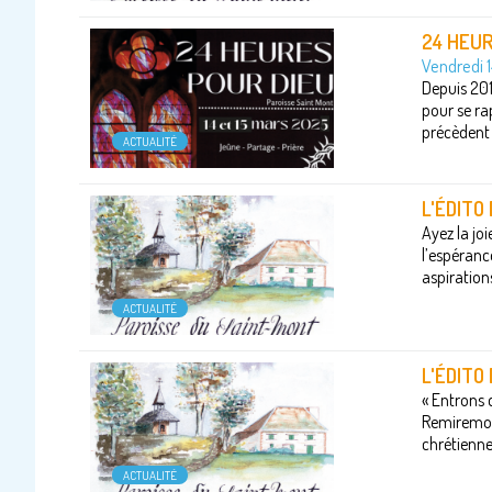
24 HEUR
Vendredi 
Depuis 201
pour se ra
précèdent 
ACTUALITÉ
L'ÉDITO
Ayez la joi
l’espérance
aspirations
ACTUALITÉ
L'ÉDITO
« Entrons 
Remiremont 
chrétienne,
ACTUALITÉ