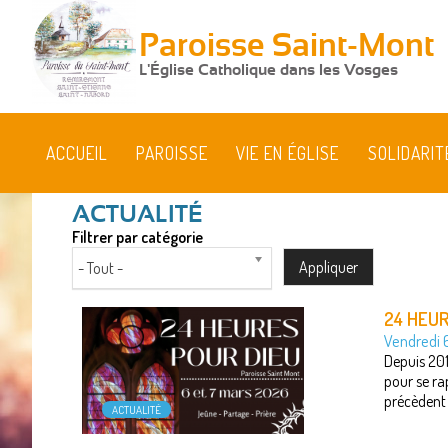
Paroisse Saint-Mont
L'Église Catholique dans les Vosges
ACCUEIL
PAROISSE
VIE EN ÉGLISE
SOLIDARIT
Filtrer par catégorie
- Tout -
24 HEUR
Vendredi 
Depuis 201
pour se ra
précèdent 
ACTUALITÉ