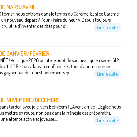
 DE MARS/AVRIL
8 février, nous entrons dans le temps du Carême. Et si ce Carême
 un nouveau départ ? Pour « faire du neuf ». Depuis toujours
ru utile d’inventer des rites pour s’...
Lire la suite
 DE JANVIER/FÉVRIER
E ! Voici que 2026 pointe le bout de son nez... qu’en sera-t ’il ?
ra-t ’il ? Restons dans la confiance et, tout d’abord, ne nous
as gagner par des questionnements qui...
Lire la suite
O DE NOVEMBRE/DÉCEMBRE
ns tarder, avec joie, vers Bethléem ! L’Avent arrive ! L’Église nous
ous mettre en route, non pas dans la frénésie des préparatifs,
une attente active et joyeuse....
Lire la suite