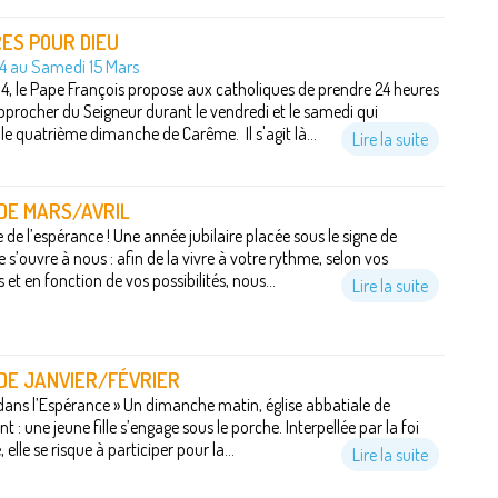
ES POUR DIEU
14 au Samedi 15 Mars
4, le Pape François propose aux catholiques de prendre 24 heures
pprocher du Seigneur durant le vendredi et le samedi qui
le quatrième dimanche de Carême. Il s'agit là...
Lire la suite
 DE MARS/AVRIL
e de l’espérance ! Une année jubilaire placée sous le signe de
 s’ouvre à nous : afin de la vivre à votre rythme, selon vos
 et en fonction de vos possibilités, nous...
Lire la suite
 DE JANVIER/FÉVRIER
dans l’Espérance » Un dimanche matin, église abbatiale de
: une jeune fille s’engage sous le porche. Interpellée par la foi
 elle se risque à participer pour la...
Lire la suite