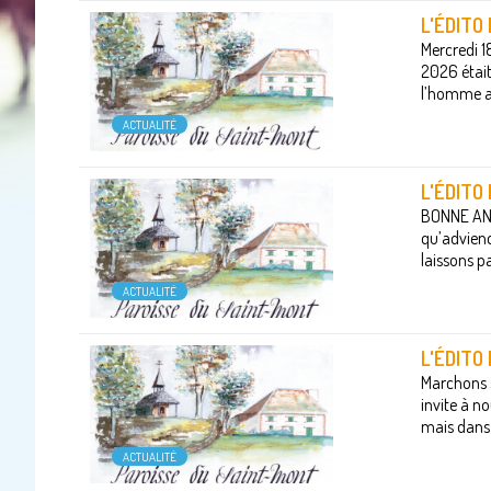
L'ÉDITO
Mercredi 1
2026 était
l’homme a c
ACTUALITÉ
L'ÉDITO
BONNE ANNÉ
qu’adviend
laissons p
ACTUALITÉ
L'ÉDIT
Marchons sa
invite à n
mais dans 
ACTUALITÉ