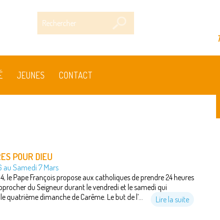
Rechercher
T
É
JEUNES
CONTACT
ES POUR DIEU
6 au Samedi 7 Mars
4, le Pape François propose aux catholiques de prendre 24 heures
pprocher du Seigneur durant le vendredi et le samedi qui
le quatrième dimanche de Carême. Le but de l’...
Lire la suite