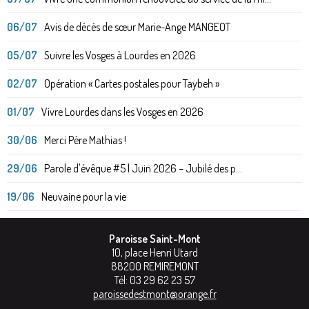
06/07
Avis de décès de sœur Marie-Ange MANGEOT
05/07
Suivre les Vosges à Lourdes en 2026
02/07
Opération « Cartes postales pour Taybeh »
01/07
Vivre Lourdes dans les Vosges en 2026
30/06
Merci Père Mathias !
29/06
Parole d'évêque #5 | Juin 2026 – Jubilé des p...
19/06
Neuvaine pour la vie
Paroisse Saint-Mont
10, place Henri Utard
88200
REMIREMONT
Tél:
03 29 62 23 57
paroissedestmont@orange.fr