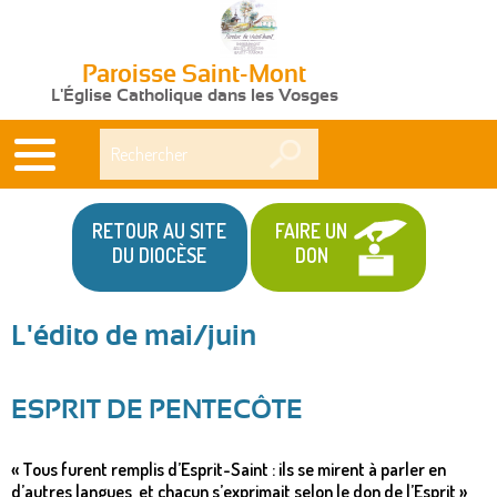
Paroisse Saint-Mont
L'Église Catholique dans les Vosges
Rechercher
RETOUR AU SITE
FAIRE UN
DU DIOCÈSE
DON
L'édito de mai/juin
Vous
êtes
ESPRIT DE PENTECÔTE
ici
« Tous furent remplis d’Esprit-Saint : ils se mirent à parler en
d’autres langues, et chacun s’exprimait selon le don de l’Esprit »