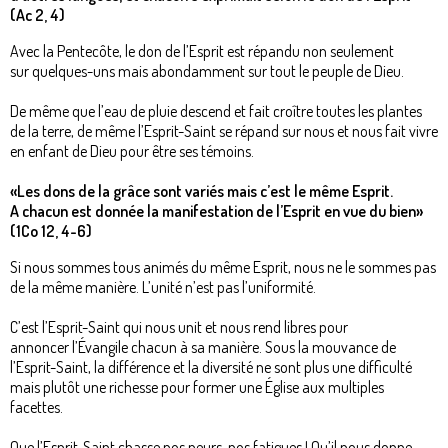
(Ac 2, 4)
Avec la Pentecôte, le don de l’Esprit est répandu non seulement
sur quelques-uns mais abondamment sur tout le peuple de Dieu.
De même que l’eau de pluie descend et fait croître toutes les plantes
de la terre, de même l’Esprit-Saint se répand sur nous et nous fait vivre
en enfant de Dieu pour être ses témoins.
«Les dons de la grâce sont variés mais c’est le même Esprit.
A chacun est donnée la manifestation de l’Esprit en vue du bien»
(1Co 12, 4-6)
Si nous sommes tous animés du même Esprit, nous ne le sommes pas
de la même manière. L’unité n’est pas l’uniformité.
C’est l’Esprit-Saint qui nous unit et nous rend libres pour
annoncer l’Évangile chacun à sa manière. Sous la mouvance de
l’Esprit-Saint, la différence et la diversité ne sont plus une difficulté
mais plutôt une richesse pour former une Église aux multiples
facettes.
Que l’Esprit-Saint chasse nos peurs, nos fatigues ! Qu’il nous donne