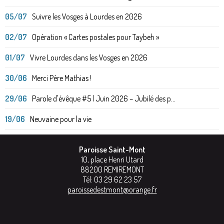
05/07
Suivre les Vosges à Lourdes en 2026
02/07
Opération « Cartes postales pour Taybeh »
01/07
Vivre Lourdes dans les Vosges en 2026
30/06
Merci Père Mathias !
29/06
Parole d'évêque #5 | Juin 2026 – Jubilé des p...
19/06
Neuvaine pour la vie
Paroisse Saint-Mont
10, place Henri Utard
88200
REMIREMONT
Tél:
03 29 62 23 57
paroissedestmont@orange.fr