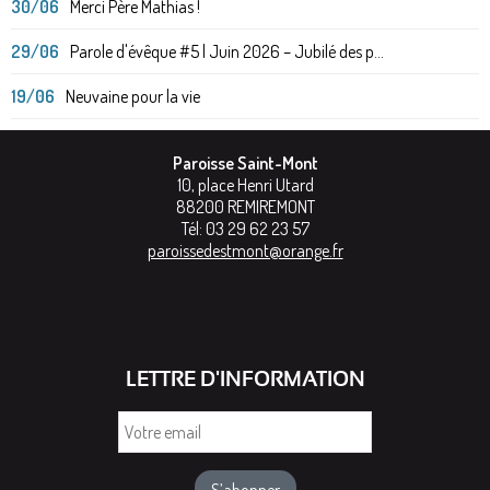
30/06
Merci Père Mathias !
29/06
Parole d'évêque #5 | Juin 2026 – Jubilé des p...
19/06
Neuvaine pour la vie
Paroisse Saint-Mont
10, place Henri Utard
88200
REMIREMONT
Tél:
03 29 62 23 57
paroissedestmont@orange.fr
LETTRE D'INFORMATION
Votre
email