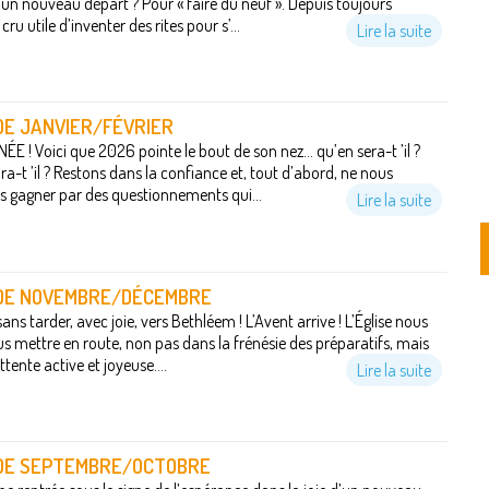
 un nouveau départ ? Pour « faire du neuf ». Depuis toujours
ru utile d’inventer des rites pour s’...
Lire la suite
 DE JANVIER/FÉVRIER
 ! Voici que 2026 pointe le bout de son nez... qu’en sera-t ’il ?
a-t ’il ? Restons dans la confiance et, tout d’abord, ne nous
as gagner par des questionnements qui...
Lire la suite
 DE NOVEMBRE/DÉCEMBRE
ns tarder, avec joie, vers Bethléem ! L’Avent arrive ! L’Église nous
us mettre en route, non pas dans la frénésie des préparatifs, mais
tente active et joyeuse....
Lire la suite
 DE SEPTEMBRE/OCTOBRE