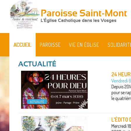
Paroisse Saint-Mont
L'Église Catholique dans les Vosges
ACCUEIL
PAROISSE
VIE EN ÉGLISE
SOLIDARIT
24 HEUR
Vendredi 
Depuis 201
pour se ra
le quatrièm
ACTUALITÉ
L'ÉDITO
Mercredi 1