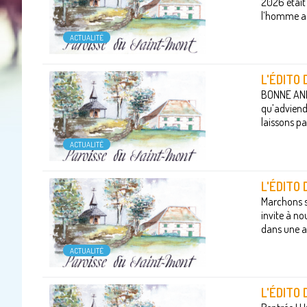
2026 était
l’homme a c
ACTUALITÉ
L'ÉDITO
BONNE ANNÉE
qu’adviendr
laissons p
ACTUALITÉ
L'ÉDITO
Marchons sa
invite à no
dans une at
ACTUALITÉ
L'ÉDITO