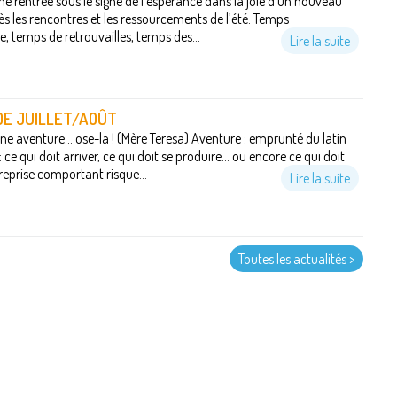
ne rentrée sous le signe de l’espérance dans la joie d’un nouveau
s les rencontres et les ressourcements de l’été. Temps
, temps de retrouvailles, temps des...
Lire la suite
 DE JUILLET/AOÛT
une aventure... ose-la ! (Mère Teresa) Aventure : emprunté du latin
 ce qui doit arriver, ce qui doit se produire... ou encore ce qui doit
treprise comportant risque...
Lire la suite
Toutes les actualités >