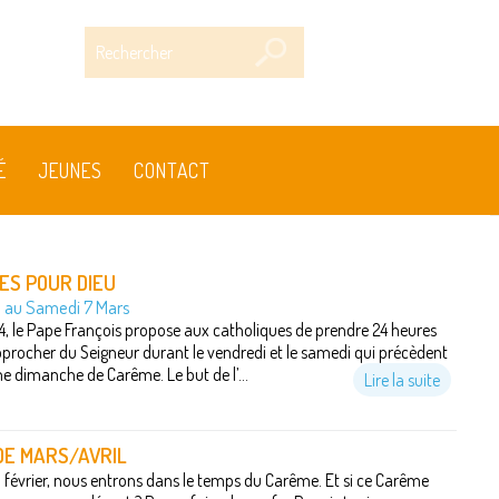
Rechercher
É
JEUNES
CONTACT
ES POUR DIEU
6 au Samedi 7 Mars
4, le Pape François propose aux catholiques de prendre 24 heures
pprocher du Seigneur durant le vendredi et le samedi qui précèdent
e dimanche de Carême. Le but de l’...
Lire la suite
 DE MARS/AVRIL
8 février, nous entrons dans le temps du Carême. Et si ce Carême