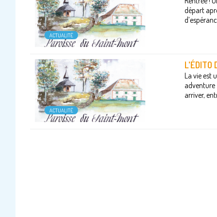
Rentrée ! U
départ aprè
d’espérance
ACTUALITÉ
L'ÉDITO
La vie est 
adventure :
arriver, en
ACTUALITÉ