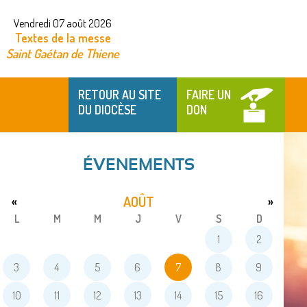
Vendredi 07 août 2026
Textes de la messe
Saint Gaétan de Thiene
RETOUR AU SITE
FAIRE UN
DU DIOCÈSE
DON
ÉVENEMENTS
AOÛT
«
»
L
M
M
J
V
S
D
1
2
3
4
5
6
7
8
9
10
11
12
13
14
15
16